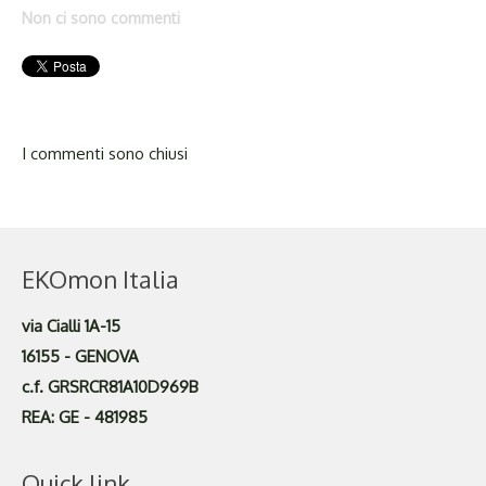
Non ci sono commenti
I commenti sono chiusi
EKOmon Italia
via Cialli 1A-15
16155 - GENOVA
c.f. GRSRCR81A10D969B
REA: GE - 481985
Quick link