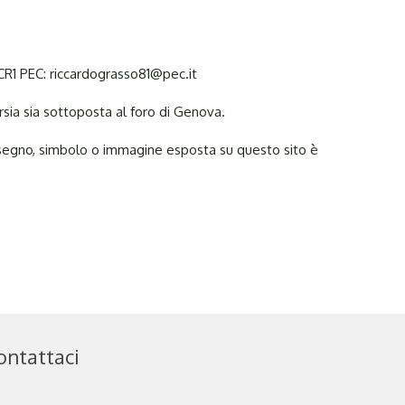
XCR1 PEC: riccardograsso81@pec.it
ersia sia sottoposta al foro di Genova.
 disegno, simbolo o immagine esposta su questo sito è
ontattaci