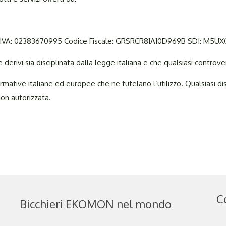
artita IVA: 02383670995 Codice Fiscale: GRSRCR81A10D969B SDI: M5U
derivi sia disciplinata dalla legge italiana e che qualsiasi controv
ormative italiane ed europee che ne tutelano l’utilizzo. Qualsiasi
non autorizzata.
C
Bicchieri EKOMON nel mondo