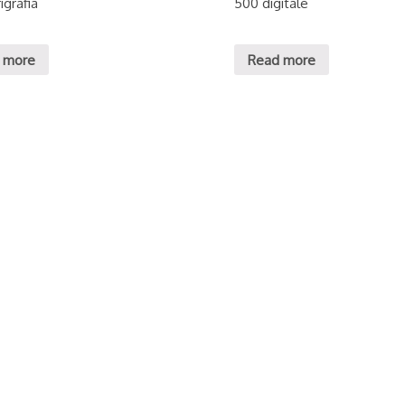
igrafia
500 digitale
 more
Read more