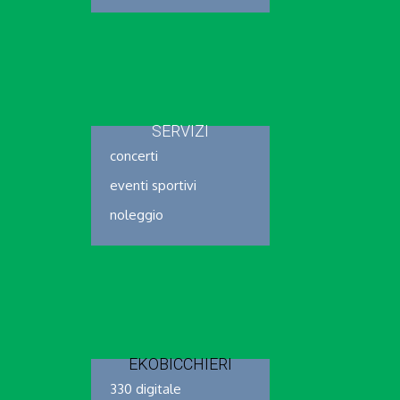
SERVIZI
concerti
eventi sportivi
noleggio
EKOBICCHIERI
330 digitale