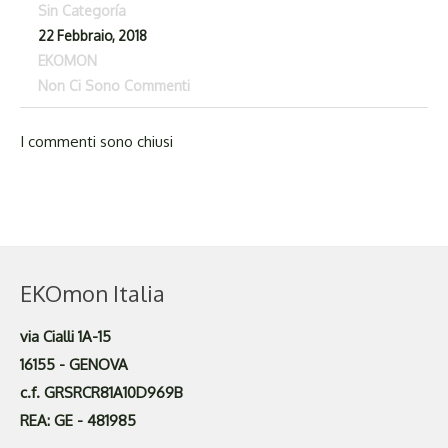
Sin Categoría
22 Febbraio, 2018
EKOMON
Non Ci Sono Commenti
I commenti sono chiusi
EKOmon Italia
via Cialli 1A-15
16155 - GENOVA
c.f. GRSRCR81A10D969B
REA: GE - 481985