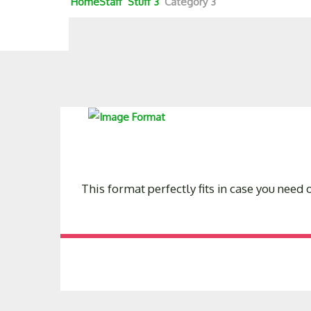
Home
Staff
Stuff 3
Category 3
This format perfectly fits in case you need