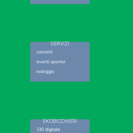
SERVIZI
concerti
eventi sportivi
noleggio
EKOBICCHIERI
330 digitale