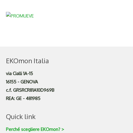
EKOmon Italia
via Cialli 1A-15
16155 - GENOVA
c.f. GRSRCR81A10D969B
REA: GE - 481985
Quick link
Perché scegliere EKOmon? >