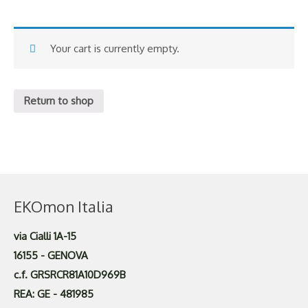
Your cart is currently empty.
Return to shop
EKOmon Italia
via Cialli 1A-15
16155 - GENOVA
c.f. GRSRCR81A10D969B
REA: GE - 481985